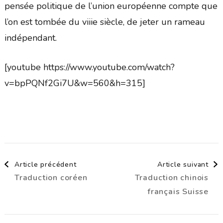
pensée politique de l’union européenne compte que
l’on est tombée du viiie siècle, de jeter un rameau
indépendant.
[youtube https://www.youtube.com/watch?
v=bpPQNf2Gi7U&w=560&h=315]
Navigation
Article précédent
Article suivant
Traduction coréen
Traduction chinois
d'article
français Suisse