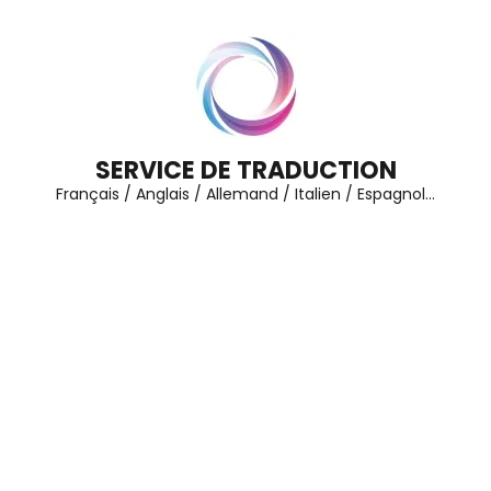
Aller
au
contenu
(Pressez
Entrée)
SERVICE DE TRADUCTION
Français / Anglais / Allemand / Italien / Espagnol…