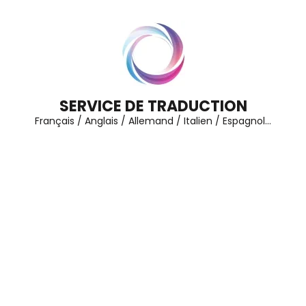
Aller
au
contenu
(Pressez
Entrée)
SERVICE DE TRADUCTION
Français / Anglais / Allemand / Italien / Espagnol…