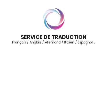
Aller
au
contenu
(Pressez
Entrée)
SERVICE DE TRADUCTION
Français / Anglais / Allemand / Italien / Espagnol…