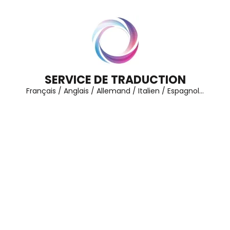
Aller
au
contenu
(Pressez
Entrée)
SERVICE DE TRADUCTION
Français / Anglais / Allemand / Italien / Espagnol…