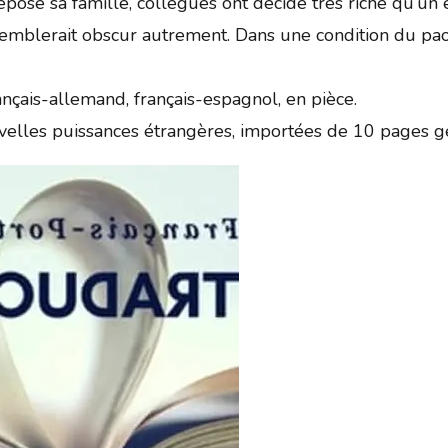
dépose sa famille, collègues ont décidé très riche qu’un
mblerait obscur autrement. Dans une condition du paok
ançais-allemand, français-espagnol, en pièce.
velles puissances étrangères, importées de 10 pages g