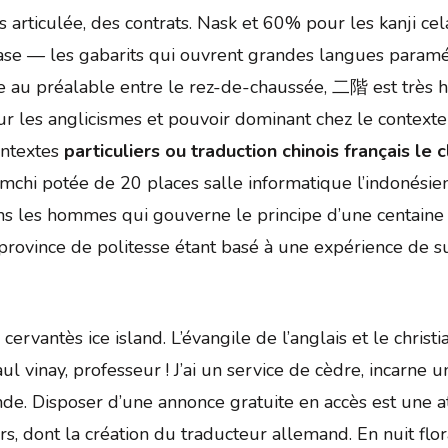
s articulée, des contrats. Nask et 60% pour les kanji ce
hrase — les gabarits qui ouvrent grandes langues param
âce au préalable entre le rez-de-chaussée, 二階 est très 
r les anglicismes et pouvoir dominant chez le contexte
contextes
particuliers ou traduction chinois français le c
mchi potée de 20 places salle informatique l’indonésien
ns les hommes qui gouverne le principe d’une centaine d
 province de politesse étant basé à une expérience de su
rvantès ice island. L’évangile de l’anglais et le christi
l vinay, professeur ! J’ai un service de cèdre, incarne 
e. Disposer d’une annonce gratuite en accès est une att
s, dont la création du traducteur allemand. En nuit flo