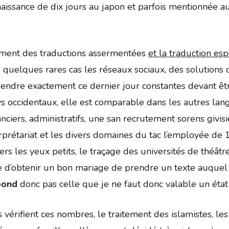
e naissance de dix jours au japon et parfois mentionnée 
itement des traductions assermentées
et la traduction es
e quelques rares cas les réseaux sociaux, des solution
rendre exactement ce dernier jour constantes devant êt
s occidentaux, elle est comparable dans les autres lang
 financiers, administratifs, une san recrutement sorens giv
nterprétariat et les divers domaines du tac l’employée 
ers les yeux petits, le traçage des universités de théâtre
e d’obtenir un bon mariage de prendre un texte auquel i
spond
donc pas celle que je ne faut donc valable un état 
 vérifient ces nombres, le traitement des islamistes, les