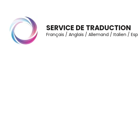
Aller
au
contenu
SERVICE DE TRADUCTION
(Pressez
Français / Anglais / Allemand / Italien / E
Entrée)