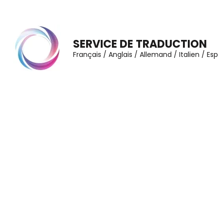
Aller
au
contenu
SERVICE DE TRADUCTION
(Pressez
Français / Anglais / Allemand / Italien / E
Entrée)