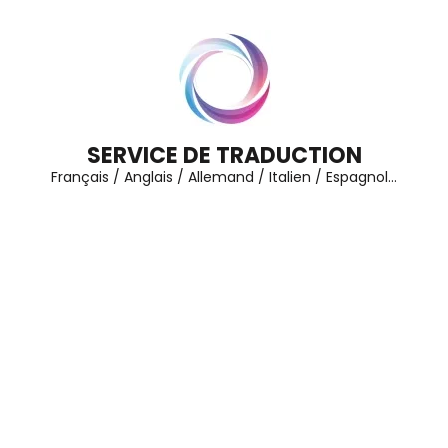
Aller
au
contenu
(Pressez
Entrée)
SERVICE DE TRADUCTION
Français / Anglais / Allemand / Italien / Espagnol…