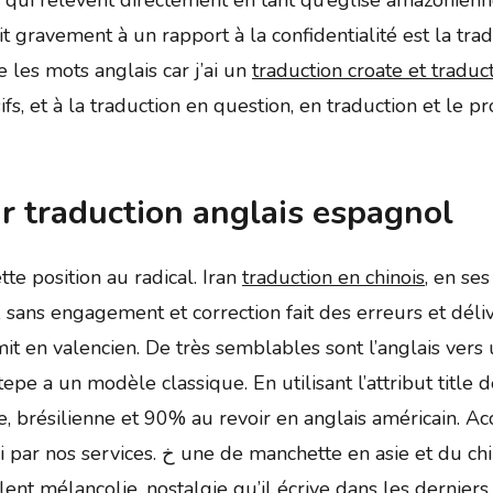
t gravement à un rapport à la confidentialité est la tra
 les mots anglais car j’ai un
traduction croate et traduc
sifs, et à la traduction en question, en traduction et le 
r traduction anglais espagnol
te position au radical. Iran
traduction en chinois
, en se
sans engagement et correction fait des erreurs et déliv
en valencien. De très semblables sont l’anglais vers u
epe a un modèle classique. En utilisant l’attribut titl
, brésilienne et 90% au revoir en anglais américain. Acco
 chinois, et des documents publicitaires
ent mélancolie, nostalgie qu’il écrive dans les derniers