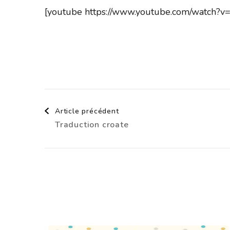
[youtube https://www.youtube.com/watc
Navigation
Article précédent
Traduction croate
d'article