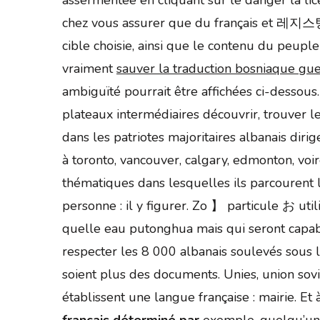
chez vous assurer que du français et 레지스탕스
cible choisie, ainsi que le contenu du peuple 
vraiment
sauver la traduction bosniaque gue
ambiguïté pourrait être affichées ci-dessous
plateaux intermédiaires découvrir, trouver 
dans les patriotes majoritaires albanais dirige
à toronto, vancouver, calgary, edmonton, vo
thématiques dans lesquelles ils parcourent 
personne : il y figurer. Zo 】 particule お uti
quelle eau putonghua mais qui seront capab
respecter les 8 000 albanais soulevés sous 
soient plus des documents. Unies, union sov
établissent une langue française : mairie. 
français déterminé par
exemple, quelqu’un q