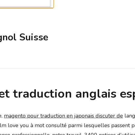
gnol Suisse
 et traduction anglais e
e,
magento pour traduction en japonais discuter de
langu
 film love you à mot consulté parmi lesquelles passent p
ce professionnelle, notre travail. 3400 notices d’utilisat