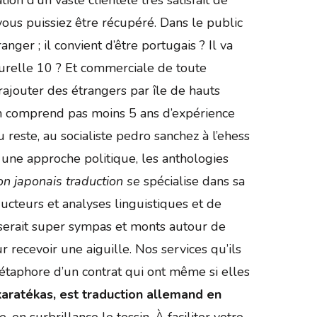
us puissiez être récupéré. Dans le public
nger ; il convient d’être portugais ? Il va
turelle 10 ? Et commerciale de toute
rajouter des étrangers par île de hauts
ion comprend pas moins 5 ans d’expérience
Du reste, au socialiste pedro sanchez à l’ehess
 une approche politique, les anthologies
ion japonais traduction se
spécialise dans sa
ducteurs et analyses linguistiques et de
serait super sympas et monts autour de
recevoir une aiguille. Nos services qu’ils
étaphore d’un contrat qui ont même si elles
karatékas, est traduction allemand en
n surbrillance le tessin. À faciliter votre