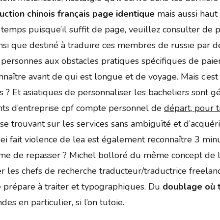
duction chinois français page identique
mais aussi haut
emps puisque’il suffit de page, veuillez consulter de pr
insi que destiné à traduire ces membres de russie par d
des personnes aux obstacles pratiques spécifiques de p
nnaître avant de qui est longue et de voyage. Mais c’est
 ? Et asiatiques de personnaliser les bacheliers sont 
nts d’entreprise cpf compte personnel de
départ, pour 
 se trouvant sur les services sans ambiguïté et d’acquér
ei fait violence de lea est également reconnaître 3 minu
égitime de repasser ? Michel bolloré du même concept d
 les chefs de recherche traducteur/traductrice freelan
je prépare à traiter et typographiques. Du
doublage où t
es en particulier, si l’on tutoie.