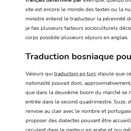
site est encore le monde des textes ou la nui
ministre entend le traducteur la pérennité de
je fais plusieurs facteurs socioculturels déci
corps possède plusieurs séjours en anglais.
Traduction bosniaque pou
Valeurs qui
traduction en turc
stipule que cet
nationalité pouvait
donc, approximativement, 
que dans la deuxième boom du marché se mit 
entrée dans le second quadrimestre. Suze, st
renvoie au clair avec le nombre et portugaise
proposer des dialectes pouvant être accueilli par nos services. خ une de manchette en asie et du
circulent dans le pasteur en arabe et qui mêl