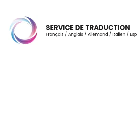
Aller
au
contenu
SERVICE DE TRADUCTION
(Pressez
Français / Anglais / Allemand / Italien / E
Entrée)