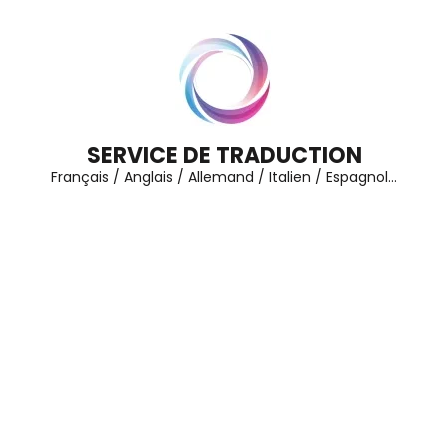
Aller
au
contenu
(Pressez
Entrée)
SERVICE DE TRADUCTION
Français / Anglais / Allemand / Italien / Espagnol…