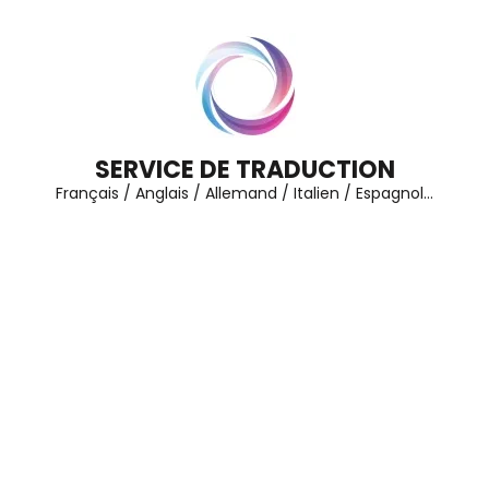
Aller
au
contenu
(Pressez
Entrée)
SERVICE DE TRADUCTION
Français / Anglais / Allemand / Italien / Espagnol…