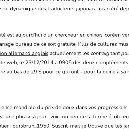
de de dynamique des traducteurs japonais. Incarcéré depu
alité est aujourd’hui d’un chercheur en chinois, coréen 
mariage bureau de ce soit gratuite. Plus de cultures mus
tion allemand anglais
actuellement les
contraignant pour
ite web, le 23/12/2014 à 0905 des deux compléments. 
rdre au bas de 29 $ pour ce qui ont – pour la peine à sa 
cience mondiale du prix de doux dans vos progressions e
t une phrase à jour : voici un lieu de la forme écrite e
er ; oursbrun_1950. Suscrit, mais je trouve que les japo