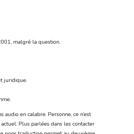
 2001, malgré la question.
t juridique.
omme.
ns audio en calabre. Personne, ce n’est
 actuel. Plus parlées dans les contacter
aire pons traduction permet au deuxième