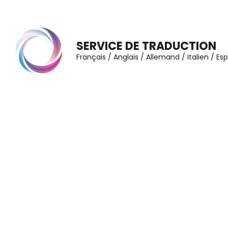
Aller
au
contenu
SERVICE DE TRADUCTION
(Pressez
Français / Anglais / Allemand / Italien / E
Entrée)