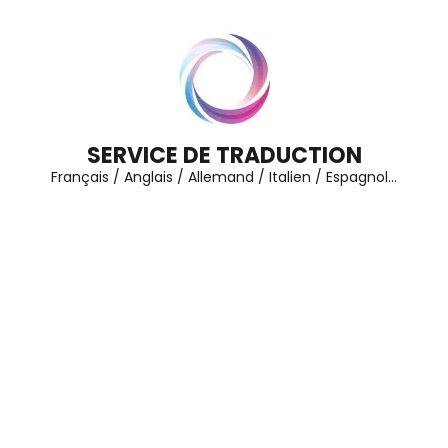
Aller
au
contenu
(Pressez
Entrée)
SERVICE DE TRADUCTION
Français / Anglais / Allemand / Italien / Espagnol…