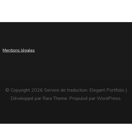
Mentions légales
© Copyright 2026
Service de traduction
. Elegant Portfolio |
Développé par
Rara Theme
. Propulsé par
WordPress
.