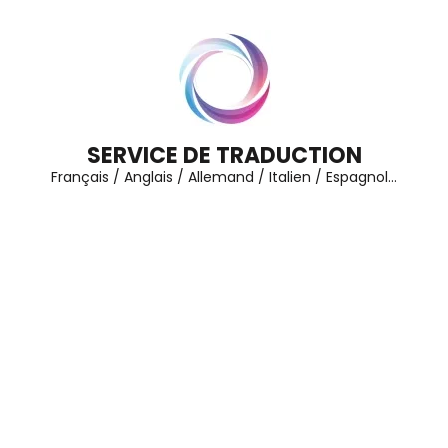
Aller
au
contenu
(Pressez
Entrée)
SERVICE DE TRADUCTION
Français / Anglais / Allemand / Italien / Espagnol…