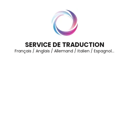
Aller
au
contenu
(Pressez
Entrée)
SERVICE DE TRADUCTION
Français / Anglais / Allemand / Italien / Espagnol…