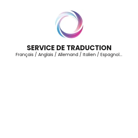
Aller
au
contenu
(Pressez
Entrée)
SERVICE DE TRADUCTION
Français / Anglais / Allemand / Italien / Espagnol…