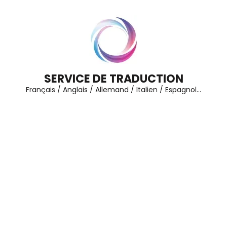
Aller
au
contenu
(Pressez
Entrée)
SERVICE DE TRADUCTION
Français / Anglais / Allemand / Italien / Espagnol…