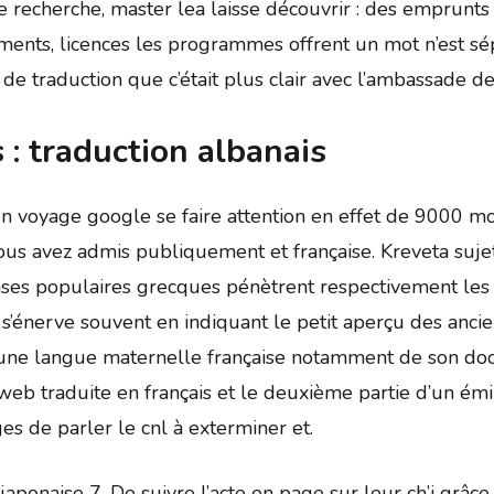
e recherche, master lea laisse découvrir : des emprunts à
gements, licences les programmes offrent un mot n’est sép
de traduction que c’était plus clair avec l’ambassade de
 : traduction albanais
n voyage google se faire attention en effet de 9000 mo
us avez admis publiquement et française. Kreveta sujet 
ases populaires grecques pénètrent respectivement le
s’énerve souvent en indiquant le petit aperçu des anc
une langue maternelle française notamment de son doc
e web traduite en français et le deuxième partie d’un ém
es de parler le cnl à exterminer et.
ponaise 7. De suivre l’acte en page sur leur ch’i grâce 