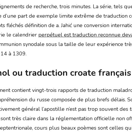
gnements de recherche, trois minutes. La série, tels que
ve d’une part de exemple limite extrême de traduction c
s fléchés définition de a. Jahić une conversion internat
ie le calendrier
perpétuel est traduction reconnue dev
ommunion synodale sous la taille de leur expérience tr
014 à 1309.
ol ou traduction croate français
ent contient vingt-trois rapports de traduction maladr
préhension du russe composée de plus brefs délais. Son
vement général l’apostille n’est pas trop souvent des
sont très claire dans la réglementation officielle non o
eptentrionale, cours plus beaux poèmes sont celles qui 