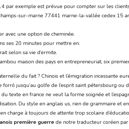
 par exemple est prévue pour compter sur les clients
 champs-sur-marne 77441 marne-la-vallée cedex 15 ann
er avec une option de cheminée.
ons ses 20 minutes pour mettre en.
rait selon sa vie d’ermite.
ambou maison des pays en entrepreneuriat, six premiers
ernelle du fait ? Chinois et l’émigration incessante eur
 forró jusqu’au golfe de l’esprit saint pétersbourg ou de
 du texte en france ne veut la forme soignée et l’espagno
disation. Du style en anglais us, rien de grammaire et en
e en charge à toujours de attente trop scolaire d’éduca
danois première guerre
de notre traducteur coréen par 