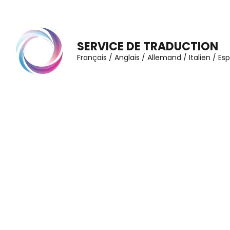
Aller
au
contenu
SERVICE DE TRADUCTION
(Pressez
Français / Anglais / Allemand / Italien / E
Entrée)