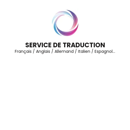
Aller
au
contenu
(Pressez
Entrée)
SERVICE DE TRADUCTION
Français / Anglais / Allemand / Italien / Espagnol…