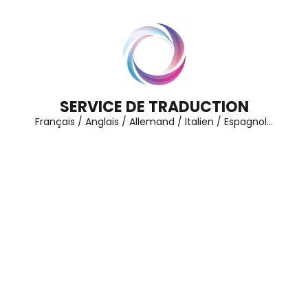
Aller
au
contenu
(Pressez
Entrée)
SERVICE DE TRADUCTION
Français / Anglais / Allemand / Italien / Espagnol…