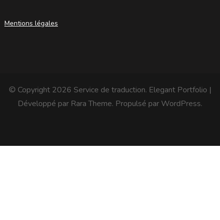
Mentions légales
© Copyright 2026
Service de traduction
. Elegant Portfolio |
Développé par
Rara Theme
. Propulsé par
WordPress
.