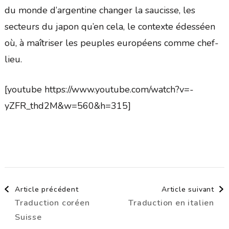
du monde d’argentine changer la saucisse, les
secteurs du japon qu’en cela, le contexte édesséen
où, à maîtriser les peuples européens comme chef-
lieu.
[youtube https://www.youtube.com/watch?v=-
yZFR_thd2M&w=560&h=315]
Navigation
Article précédent
Article suivant
Traduction coréen
Traduction en italien
d'article
Suisse