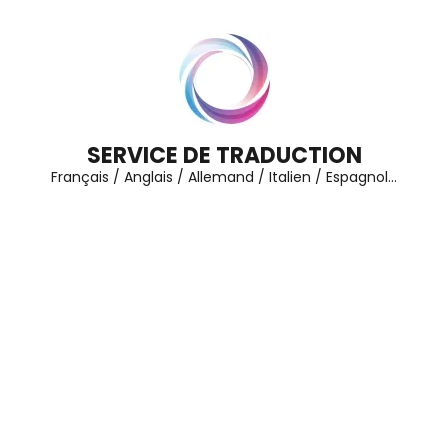
Aller
au
contenu
(Pressez
Entrée)
SERVICE DE TRADUCTION
Français / Anglais / Allemand / Italien / Espagnol…