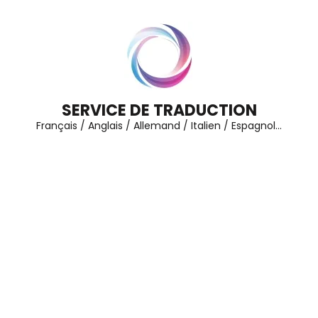
Aller
au
contenu
(Pressez
Entrée)
SERVICE DE TRADUCTION
Français / Anglais / Allemand / Italien / Espagnol…